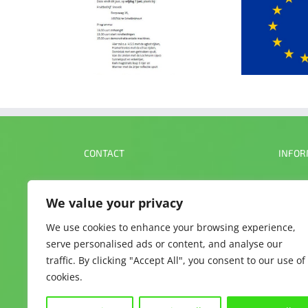
De e
gde demo tijdens
Subsidie vanuit het
een n
ord Hollandse
Groen Economisch
2 ce
ruitteelt dag
Herstelfonds toegekend
CONTACT
INFOR
Farmertronics Engineering BV
Discla
We value your privacy
Doctor Huub van Doorneweg 26t2
Over 
We use cookies to enhance your browsing experience,
5753 PM Deurne
Conta
serve personalised ads or content, and analyse our
Nederland
Inschr
traffic. By clicking "Accept All", you consent to our use of
tel. +31-611335661
cookies.
email: info@farmertronics.com