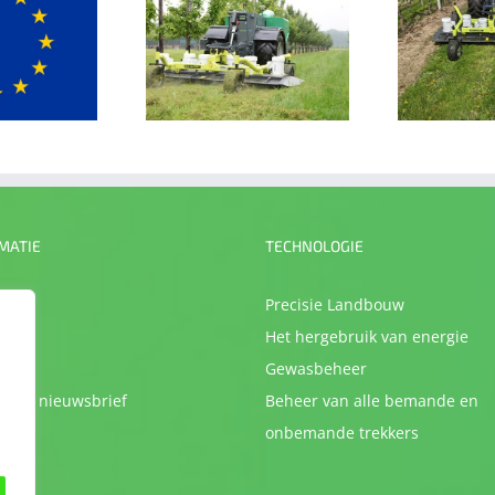
Trac maait nu met
De eTrac met de
auwkeurigheid van
ecoclipper in de
ntimeter langs een
fruitteelt
rechte lijn
MATIE
TECHNOLOGIE
imer
Precisie Landbouw
ons
Het hergebruik van energie
ct
Gewasbeheer
ijven nieuwsbrief
Beheer van alle bemande en
onbemande trekkers