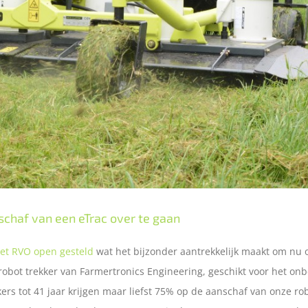
schaf van een eTrac over te gaan
het RVO open gesteld
wat het bijzonder aantrekkelijk maakt om nu 
robot trekker van Farmertronics Engineering, geschikt voor het 
ekers tot 41 jaar krijgen maar liefst 75% op de aanschaf van onze 