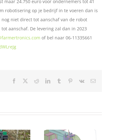
ost maar 24.750 euro voor ondernemers tot 41
m robotisering op je bedrijf in te voeren dan is
 nog niet direct tot aanschaf van de robot
 tot aanschaf. De levering zal dan in 2023
@farmertronics.com
of bel naar 06-11335661
dWLreJg
Facebook
X
Reddit
LinkedIn
Tumblr
Pinterest
Vk
Email