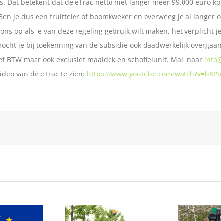
s. Dat betekent dat de eTrac netto niet langer meer 99.000 euro k
 Ben je dus een fruitteler of boomkweker en overweeg je al langer o
ns op als je van deze regeling gebruik wilt maken, het verplicht je
 mocht je bij toekenning van de subsidie ook daadwerkelijk overgaan
ief BTW maar ook exclusief maaidek en schoffelunit. Mail naar
info
video van de eTrac te zien:
https://www.youtube.com/watch?v=bXPt