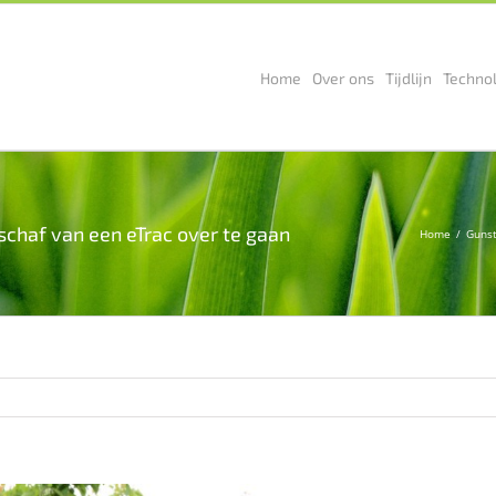
Home
Over ons
Tijdlijn
Techno
schaf van een eTrac over te gaan
Home
Gunst