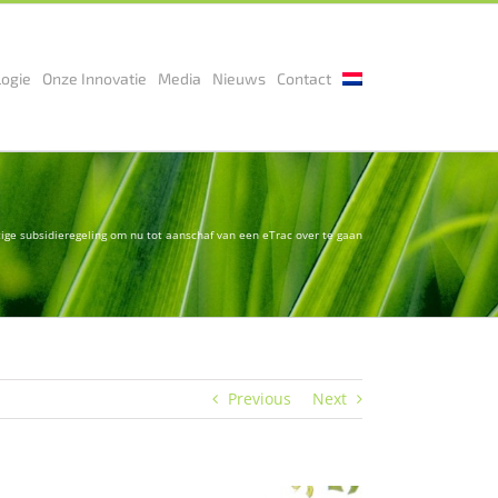
logie
Onze Innovatie
Media
Nieuws
Contact
ige subsidieregeling om nu tot aanschaf van een eTrac over te gaan
Previous
Next