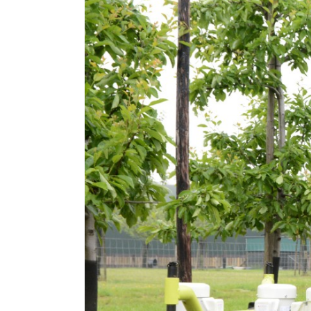
View
Larger
Image