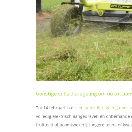
Gunstige subsidieregeling om nu tot aan
Tot 14 februari is er
een subsidieregeling door 
volledig elektrisch aangedreven en onbemande 
fruitteelt of boomkwekerij. Jongere telers of kw