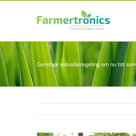
Skip
to
content
Gunstige subsidieregeling om nu tot aan