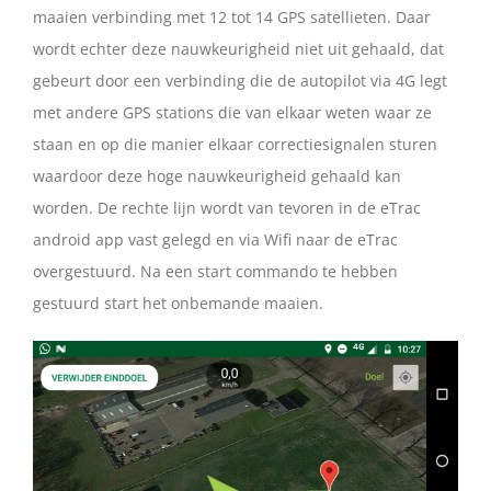
maaien verbinding met 12 tot 14 GPS satellieten. Daar
wordt echter deze nauwkeurigheid niet uit gehaald, dat
gebeurt door een verbinding die de autopilot via 4G legt
met andere GPS stations die van elkaar weten waar ze
staan en op die manier elkaar correctiesignalen sturen
waardoor deze hoge nauwkeurigheid gehaald kan
worden. De rechte lijn wordt van tevoren in de eTrac
android app vast gelegd en via Wifi naar de eTrac
overgestuurd. Na een start commando te hebben
gestuurd start het onbemande maaien.